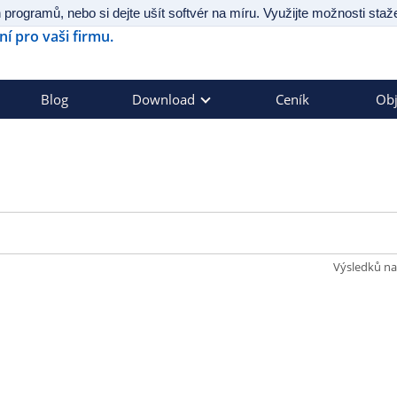
 programů, nebo si dejte ušít softvér na míru. Využijte možnosti st
Blog
Download
Ceník
Ob
Výsledků na